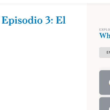
 Episodio 3: El
EXPL
Wh
E